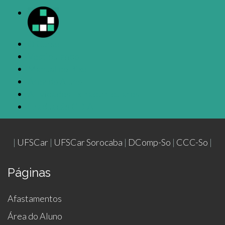
O Curso
Vestibulando
Manual do Bixo
Área do Aluno
Atividades Extracurriculares
Graduação CDIA
|
UFSCar
|
UFSCar Sorocaba
|
DComp-So
|
CCC-So
|
Páginas
Afastamentos
Área do Aluno