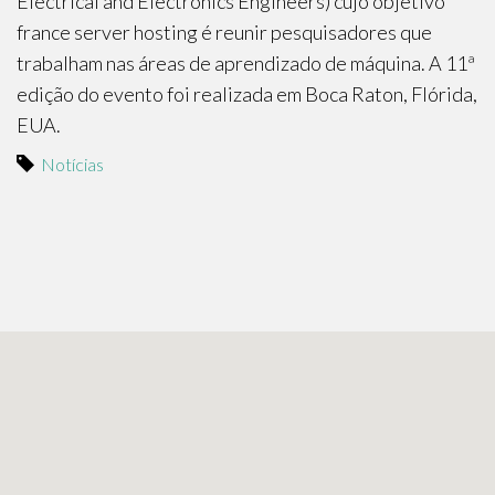
Electrical and Electronics Engineers) cujo objetivo
france server hosting
é reunir pesquisadores que
trabalham nas áreas de aprendizado de máquina. A 11ª
edição do evento foi realizada em Boca Raton, Flórida,
EUA.
Notícias
Entre em contato